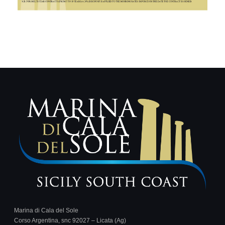
Marina di Cala del Sole
Corso Argentina, snc 92027 – Licata (Ag)